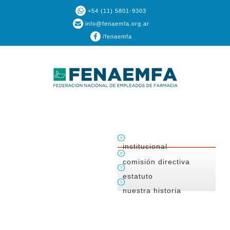
+54 (11) 5801-9303
info@fenaemfa.org.ar
/fenaemfa
institucional
comisión directiva
estatuto
nuestra historia