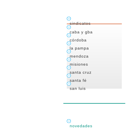
sindicatos
caba y gba
córdoba
la pampa
mendoza
misiones
santa cruz
santa fé
san luis
novedades