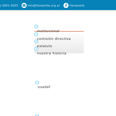
1) 5801-9303
info@fenaemfa.org.ar
/fenaemfa
institucional
comisión directiva
estatuto
nuestra historia
osadef