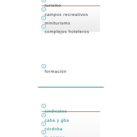
turismo
campos recreativos
miniturismo
complejos hoteleros
formación
sindicatos
caba y gba
córdoba