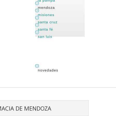
la pampa
mendoza
misiones
santa cruz
santa fé
san luis
novedades
MACIA DE MENDOZA