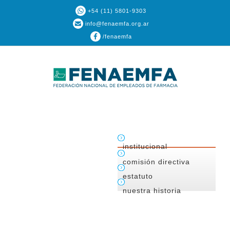
+54 (11) 5801-9303
info@fenaemfa.org.ar
/fenaemfa
institucional
comisión directiva
estatuto
nuestra historia