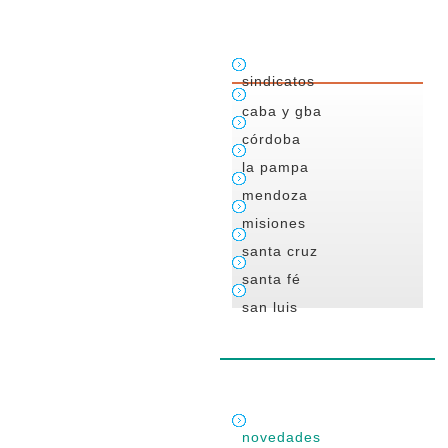
sindicatos
caba y gba
córdoba
la pampa
mendoza
misiones
santa cruz
santa fé
san luis
novedades