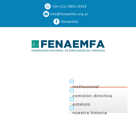
+54 (11) 5801-9303
info@fenaemfa.org.ar
/fenaemfa
institucional
comisión directiva
estatuto
nuestra historia