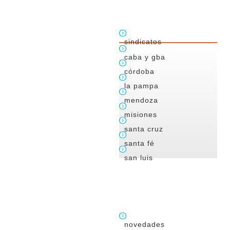
sindicatos
caba y gba
córdoba
la pampa
mendoza
misiones
santa cruz
santa fé
san luis
novedades