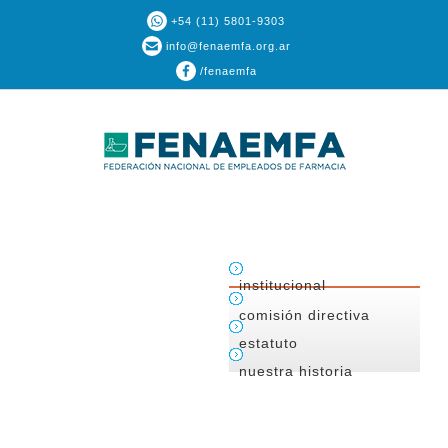
+54 (11) 5801-9303
info@fenaemfa.org.ar
/fenaemfa
institucional
comisión directiva
estatuto
nuestra historia