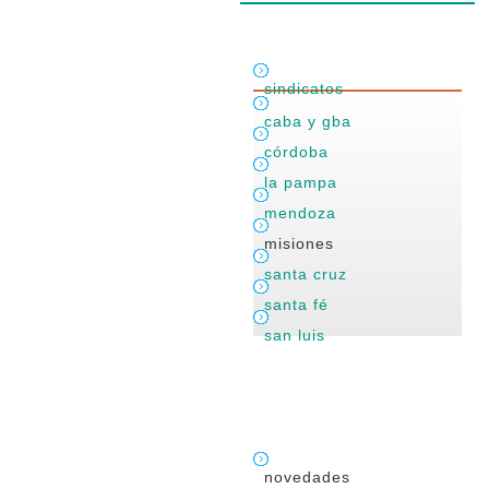
sindicatos
caba y gba
córdoba
la pampa
mendoza
misiones
santa cruz
santa fé
san luis
novedades