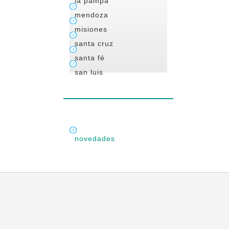
la pampa
mendoza
misiones
santa cruz
santa fé
san luis
novedades