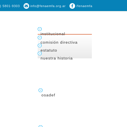
1) 5801-9303
info@fenaemfa.org.ar
/fenaemfa
institucional
comisión directiva
estatuto
nuestra historia
osadef