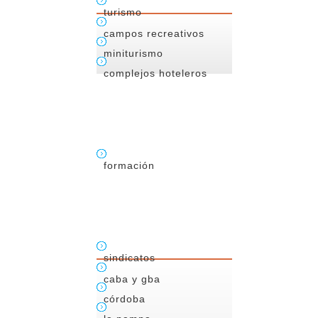
turismo
campos recreativos
miniturismo
complejos hoteleros
formación
sindicatos
caba y gba
córdoba