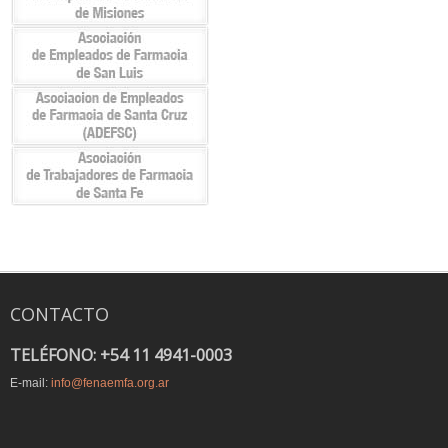
CONTACTO
TELÉFONO: +54 11 4941-0003
E-mail:
info@fenaemfa.org.ar