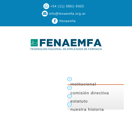
+54 (11) 5801-9303
info@fenaemfa.org.ar
/fenaemfa
institucional
comisión directiva
estatuto
nuestra historia