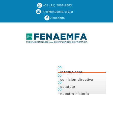
+54 (11) 5801-9303
info@fenaemfa.org.ar
/fenaemfa
institucional
comisión directiva
estatuto
nuestra historia