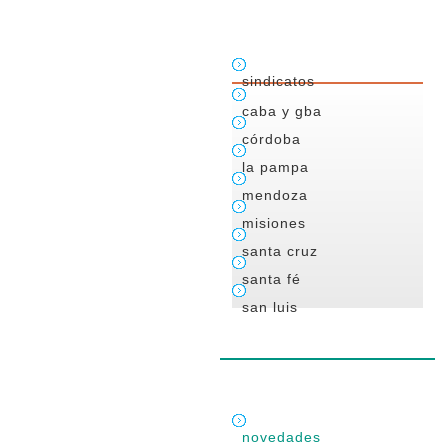
sindicatos
caba y gba
córdoba
la pampa
mendoza
misiones
santa cruz
santa fé
san luis
novedades