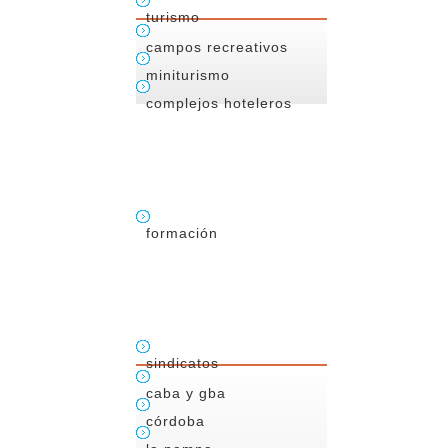
turismo
campos recreativos
miniturismo
complejos hoteleros
formación
sindicatos
caba y gba
córdoba