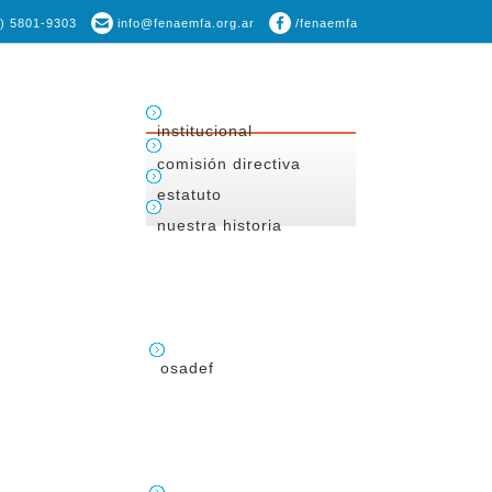
1) 5801-9303
info@fenaemfa.org.ar
/fenaemfa
institucional
comisión directiva
estatuto
nuestra historia
osadef