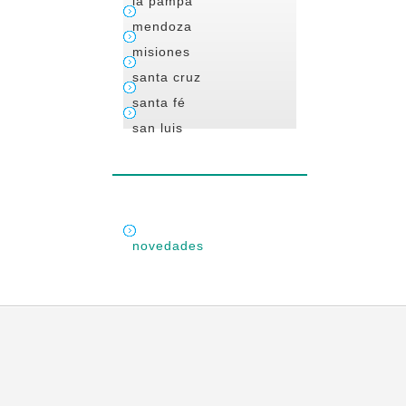
la pampa
mendoza
misiones
santa cruz
santa fé
san luis
novedades