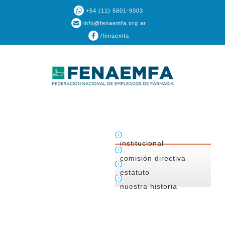
+54 (11) 5801-9303
info@fenaemfa.org.ar
/fenaemfa
institucional
comisión directiva
estatuto
nuestra historia