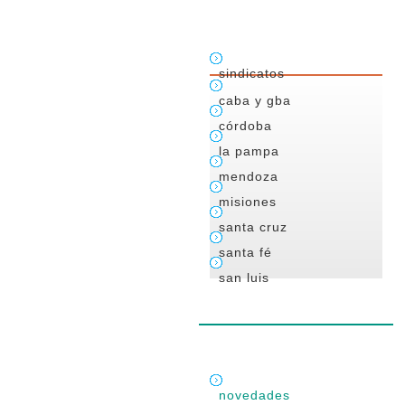
sindicatos
caba y gba
córdoba
la pampa
mendoza
misiones
santa cruz
santa fé
san luis
novedades