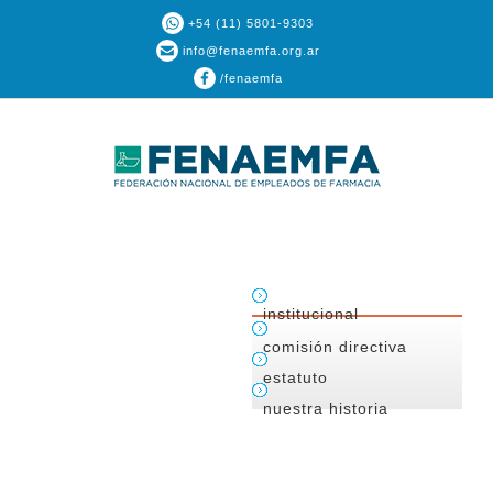
+54 (11) 5801-9303
info@fenaemfa.org.ar
/fenaemfa
institucional
comisión directiva
estatuto
nuestra historia