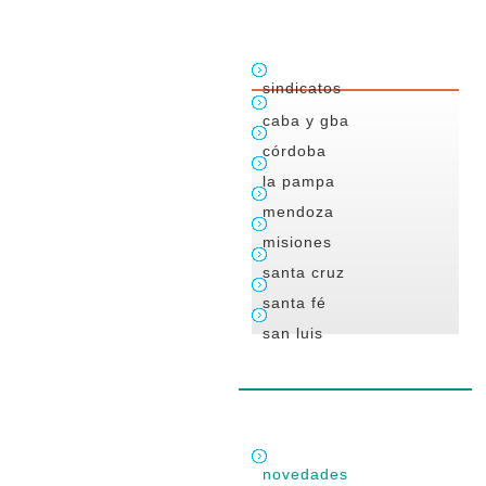
sindicatos
caba y gba
córdoba
la pampa
mendoza
misiones
santa cruz
santa fé
san luis
novedades